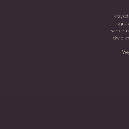
Krzyszt
ogrod
wirtual
dwie
je
We