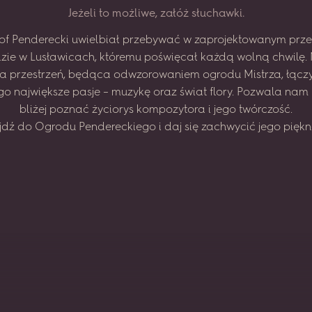
J
e
ż
e
l
i
t
o
m
o
ż
l
i
w
e
,
z
a
ł
ó
ż
s
ł
u
c
h
a
w
k
i
.
of
Penderecki
uwielbiał
przebywać
w zaprojektowanym
prze
zie
w Lusławicach,
któremu
poświęcał
każdą
wolną
chwilę.
na
przestrzeń,
będąca
odwzorowaniem
ogrodu
Mistrza,
łącz
go
największe
pasje
–
muzykę
oraz
świat
flory.
Pozwala
nam
bliżej
poznać
życiorys
kompozytora
i jego
twórczość.
jdź
do
Ogrodu
Pendereckiego
i daj
się
zachwycić
jego
piękn