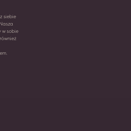
z
siebie
Nasza
y
w sobie
również
em.