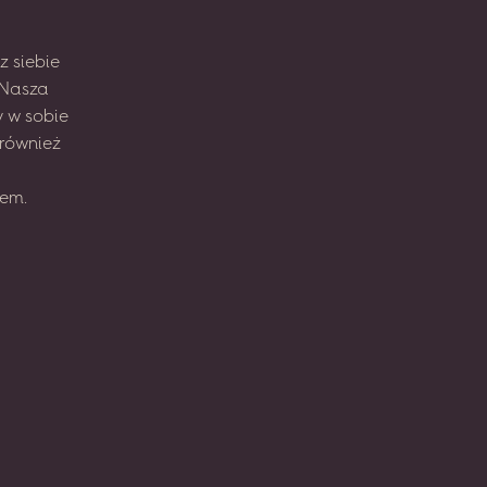
z
siebie
Nasza
y
w sobie
również
em.