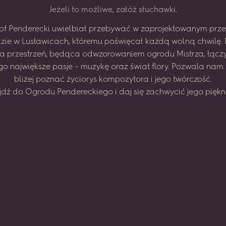
J
e
ż
e
l
i
t
o
m
o
ż
l
i
w
e
,
z
a
ł
ó
ż
s
ł
u
c
h
a
w
k
i
.
of
Penderecki
uwielbiał
przebywać
w zaprojektowanym
prze
zie
w Lusławicach,
któremu
poświęcał
każdą
wolną
chwilę.
na
przestrzeń,
będąca
odwzorowaniem
ogrodu
Mistrza,
łącz
go
największe
pasje
–
muzykę
oraz
świat
flory.
Pozwala
nam
bliżej
poznać
życiorys
kompozytora
i jego
twórczość.
jdź
do
Ogrodu
Pendereckiego
i daj
się
zachwycić
jego
piękn