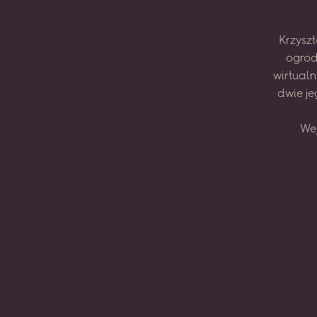
Krzyszt
ogrod
wirtual
dwie
je
We