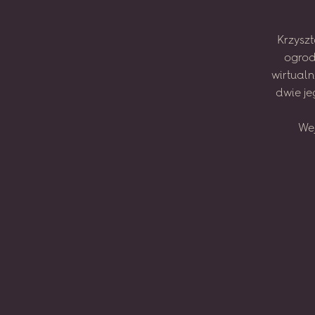
Krzyszt
ogrod
wirtual
dwie
je
We