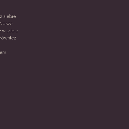
z
siebie
Nasza
y
w sobie
również
em.