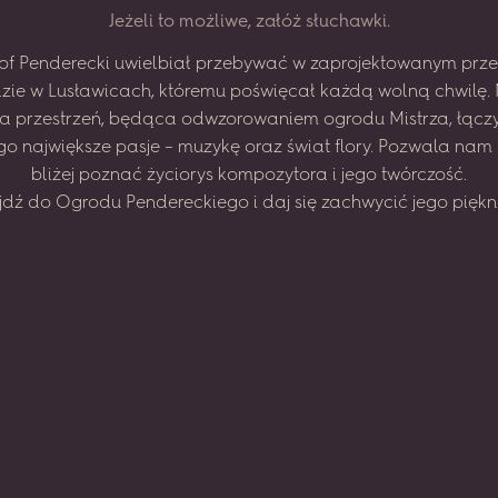
J
e
ż
e
l
i
t
o
m
o
ż
l
i
w
e
,
z
a
ł
ó
ż
s
ł
u
c
h
a
w
k
i
.
of
Penderecki
uwielbiał
przebywać
w zaprojektowanym
prze
zie
w Lusławicach,
któremu
poświęcał
każdą
wolną
chwilę.
na
przestrzeń,
będąca
odwzorowaniem
ogrodu
Mistrza,
łącz
go
największe
pasje
–
muzykę
oraz
świat
flory.
Pozwala
nam
bliżej
poznać
życiorys
kompozytora
i jego
twórczość.
jdź
do
Ogrodu
Pendereckiego
i daj
się
zachwycić
jego
piękn