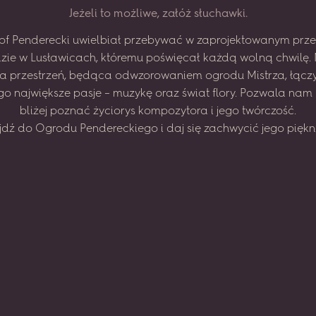
J
e
ż
e
l
i
t
o
m
o
ż
l
i
w
e
,
z
a
ł
ó
ż
s
ł
u
c
h
a
w
k
i
.
of
Penderecki
uwielbiał
przebywać
w zaprojektowanym
prze
zie
w Lusławicach,
któremu
poświęcał
każdą
wolną
chwilę.
na
przestrzeń,
będąca
odwzorowaniem
ogrodu
Mistrza,
łącz
go
największe
pasje
–
muzykę
oraz
świat
flory.
Pozwala
nam
bliżej
poznać
życiorys
kompozytora
i jego
twórczość.
jdź
do
Ogrodu
Pendereckiego
i daj
się
zachwycić
jego
piękn