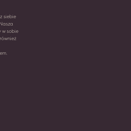
z
siebie
Nasza
y
w sobie
również
em.