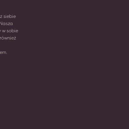
z
siebie
Nasza
y
w sobie
również
em.