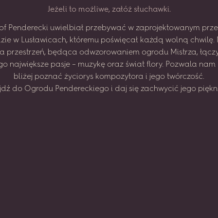
J
e
ż
e
l
i
t
o
m
o
ż
l
i
w
e
,
z
a
ł
ó
ż
s
ł
u
c
h
a
w
k
i
.
of
Penderecki
uwielbiał
przebywać
w zaprojektowanym
prze
zie
w Lusławicach,
któremu
poświęcał
każdą
wolną
chwilę.
na
przestrzeń,
będąca
odwzorowaniem
ogrodu
Mistrza,
łącz
go
największe
pasje
–
muzykę
oraz
świat
flory.
Pozwala
nam
bliżej
poznać
życiorys
kompozytora
i jego
twórczość.
jdź
do
Ogrodu
Pendereckiego
i daj
się
zachwycić
jego
piękn