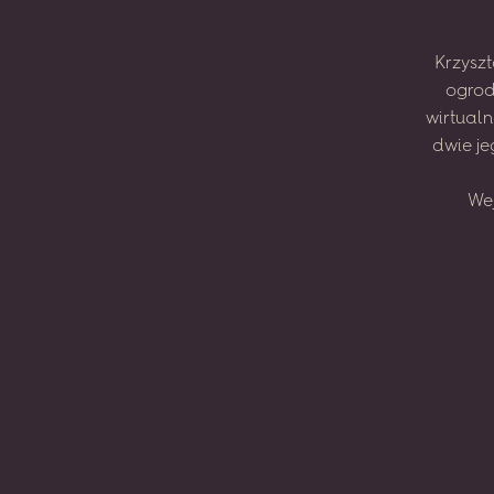
Krzyszt
ogrod
wirtual
dwie
je
We